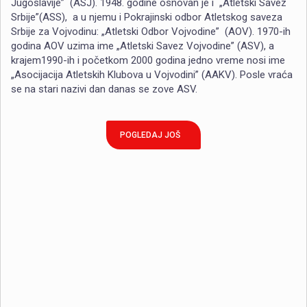
Jugoslavije” (ASJ). 1948. godine osnovan je i „Atletski Savez
Srbije”(ASS), a u njemu i Pokrajinski odbor Atletskog saveza
Srbije za Vojvodinu: „Atletski Odbor Vojvodine” (AOV). 1970-ih
godina AOV uzima ime „Atletski Savez Vojvodine” (ASV), a
krajem1990-ih i početkom 2000 godina jedno vreme nosi ime
„Asocijacija Atletskih Klubova u Vojvodini” (AAKV). Posle vraća
se na stari nazivi dan danas se zove ASV.
POGLEDAJ JOŠ