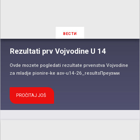
ВЕСТИ
Rezultati prv Vojvodine U 14
Ovde mozete pogledati rezultate prvenstva Vojvodine
za mladje pionire-ke asv-u14-26_resultsПреузми
PROČITAJ JOŠ