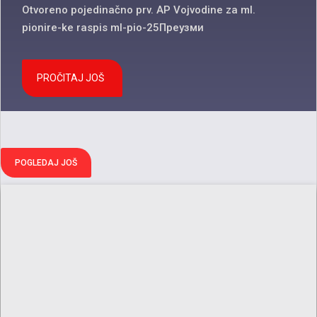
Otvoreno pojedinačno prv. AP Vojvodine za ml.
pionire-ke raspis ml-pio-25Преузми
PROČITAJ JOŠ
POGLEDAJ JOŠ