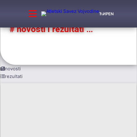
ЋИР
EN
# novosti i rezultati …
najnovije vesti i rezultati takmičenja
novosti
rezultati