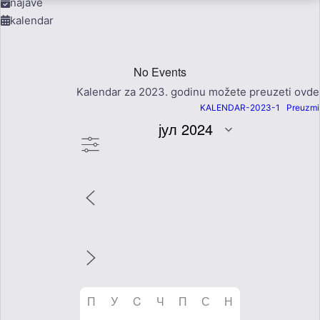
najave
kalendar
No Events
Kalendar za 2023. godinu možete preuzeti ovde
KALENDAR-2023-1
Preuzmi
П
У
C
Ч
П
С
Н