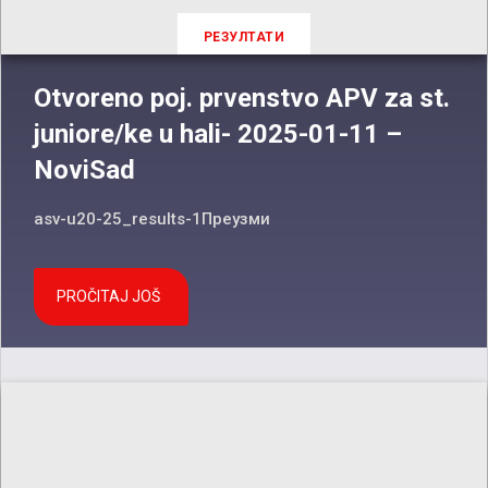
РЕЗУЛТАТИ
Otvoreno poj. prvenstvo APV za st.
juniore/ke u hali- 2025-01-11 –
NoviSad
asv-u20-25_results-1Преузми
PROČITAJ JOŠ