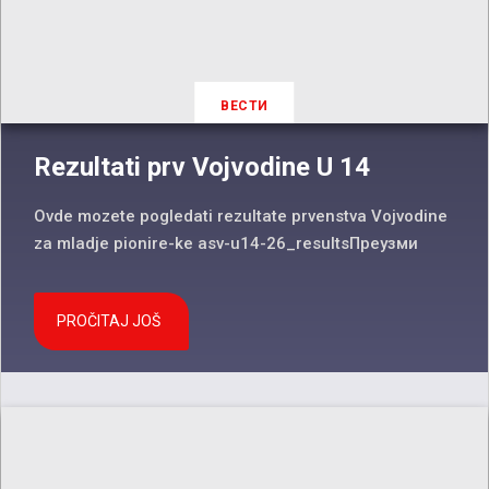
ВЕСТИ
Rezultati prv Vojvodine U 14
Ovde mozete pogledati rezultate prvenstva Vojvodine
za mladje pionire-ke asv-u14-26_resultsПреузми
PROČITAJ JOŠ