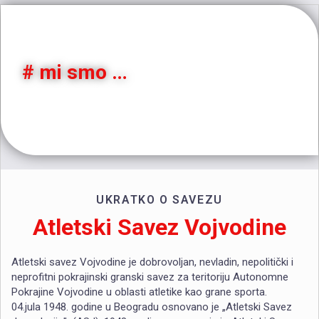
# mi smo …
saznajte sve o savezu
UKRATKO O SAVEZU
Atletski Savez Vojvodine
Atletski savez Vojvodine je dobrovoljan, nevladin, nepolitički i
neprofitni pokrajinski granski savez za teritoriju Autonomne
Pokrajine Vojvodine u oblasti atletike kao grane sporta.
04.jula 1948. godine u Beogradu osnovano je „Atletski Savez