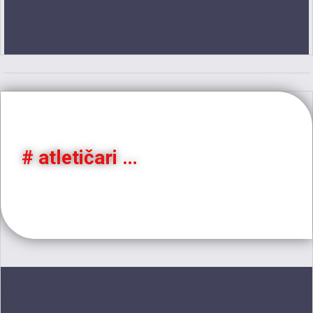
# atletičari …
istaknuti atletičari i mlade nade saveza
seniori
stariji juniori
mlađi juniori